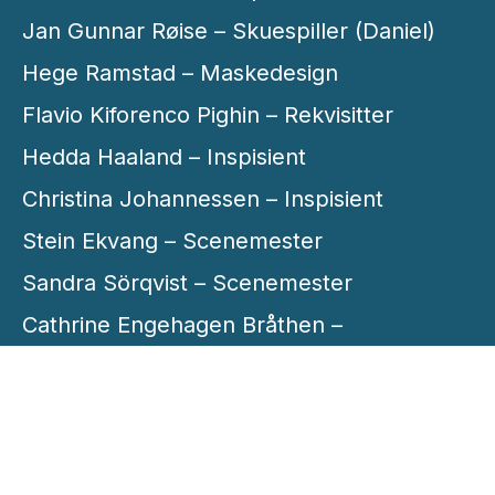
Jan Gunnar Røise – Skuespiller (Daniel)
Hege Ramstad – Maskedesign
Flavio Kiforenco Pighin – Rekvisitter
Hedda Haaland – Inspisient
Christina Johannessen – Inspisient
Stein Ekvang – Scenemester
Sandra Sörqvist – Scenemester
Cathrine Engehagen Bråthen –
Produksjonsansvarlig kostymer
Lise Roesen – Sufflør
Christina Johannessen – Produsent
Tove Arna Lewin – Produsent